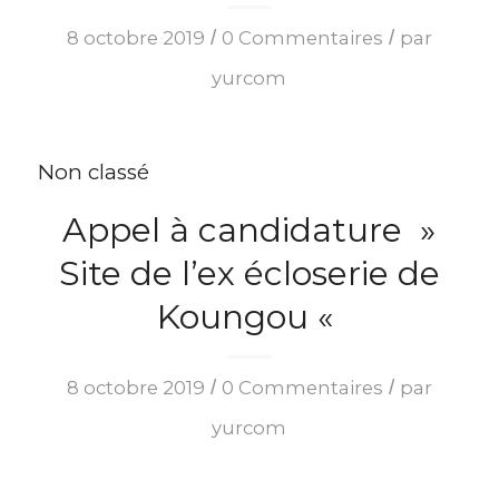
/
/
8 octobre 2019
0 Commentaires
par
yurcom
Non classé
Appel à candidature »
Site de l’ex écloserie de
Koungou «
/
/
8 octobre 2019
0 Commentaires
par
yurcom